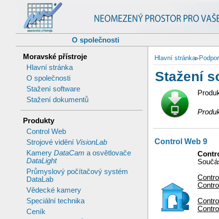
O společnosti
Moravské přístroje
Hlavní stránka
▹
Podpo
Hlavní stránka
Stažení s
O společnosti
Stažení software
Produk
Stažení dokumentů
Produk
Produkty
Control Web
Control Web 9
Strojové vidění
VisionLab
Kamery
DataCam
a osvětlovače
Contr
DataLight
Součás
Průmyslový počítačový systém
Contro
DataLab
Contro
Vědecké kamery
Speciální technika
Contro
Contro
Ceník