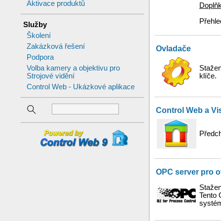
Aktivace produktů
Doplňk
Přehle
Služby
Školení
Zakázková řešení
Ovladače
Podpora
Volba kamery a objektivu pro
Stažen
Strojové vidění
klíče.
Control Web - Ukázkové aplikace
Control Web a Vi
Předch
OPC server pro 
Stažen
Tento 
systé