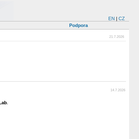
EN
|
CZ
Podpora
21.7.2026
14.7.2026
Lab
.