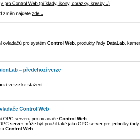
y pro Control Web (příklady, ikony, obrázky, kresby...)
d změn najdete
zde...
í ovladačů pro systém
Control Web
, produkty řady
DataLab
, kame
sionLab – předchozí verze
ozí verze ke stažení
ovladače Control Web
í OPC serveru pro ovladače
Control Web
OPC server může být použit také jako OPC server pro jednotky řad
mu
Control Web
.