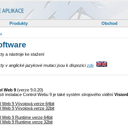
Produkty
Obchod
ra
oftware
ty a nástroje ke stažení
ty v anglické jazykové mutaci jsou k dispozici
zde
ol Web 9
(verze 9.0.20)
tí instalace Control Webu 9 je také systém strojového vidění
Vision
l Web 9 Vývojová verze 64bit
l Web 9 Vývojová verze 32bit
l Web 9 Runtime verze 64bit
l Web 9 Runtime verze 32bit